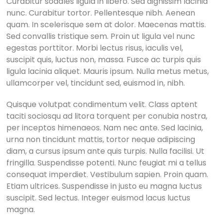
Curabitur sodales ligula in libero. Sed dignissim lacinia
nunc. Curabitur tortor. Pellentesque nibh. Aenean
quam. In scelerisque sem at dolor. Maecenas mattis.
Sed convallis tristique sem. Proin ut ligula vel nunc
egestas porttitor. Morbi lectus risus, iaculis vel,
suscipit quis, luctus non, massa. Fusce ac turpis quis
ligula lacinia aliquet. Mauris ipsum. Nulla metus metus,
ullamcorper vel, tincidunt sed, euismod in, nibh.
Quisque volutpat condimentum velit. Class aptent
taciti sociosqu ad litora torquent per conubia nostra,
per inceptos himenaeos. Nam nec ante. Sed lacinia,
urna non tincidunt mattis, tortor neque adipiscing
diam, a cursus ipsum ante quis turpis. Nulla facilisi. Ut
fringilla. Suspendisse potenti. Nunc feugiat mi a tellus
consequat imperdiet. Vestibulum sapien. Proin quam.
Etiam ultrices. Suspendisse in justo eu magna luctus
suscipit. Sed lectus. Integer euismod lacus luctus
magna.